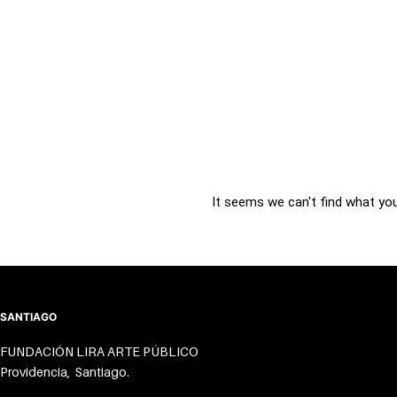
Skip
to
content
It seems we can't find what you'
SANTIAGO
FUNDACIÓN LIRA ARTE PÚBLICO
Providencia, Santiago.