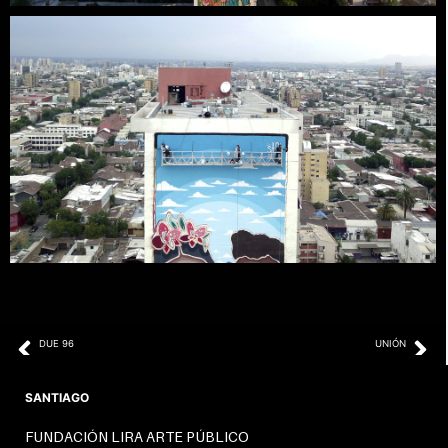
Prev
Ne
DUE 96
UNIÓN
SANTIAGO
FUNDACIÓN LIRA ARTE PÚBLICO