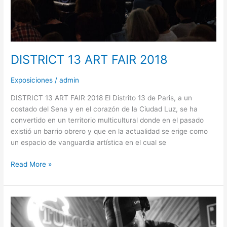
DISTRICT 13 ART FAIR 2018
Exposiciones
/
admin
DISTRICT 13 ART FAIR 2018 El Distrito 13 de Paris, a un
costado del Sena y en el corazón de la Ciudad Luz, se ha
convertido en un territorio multicultural donde en el pasado
existió un barrio obrero y que en la actualidad se erige como
un espacio de vanguardia artística en el cual se
Read More »
TRASGRESIÓN
LEGAL