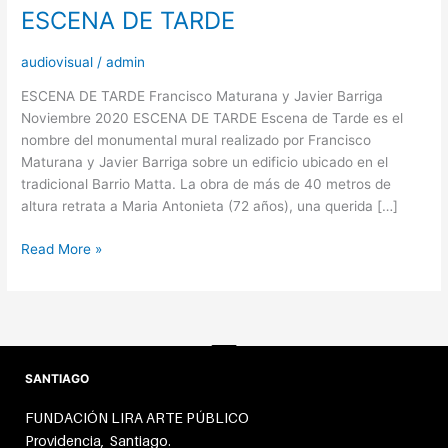
ESCENA DE TARDE
audiovisual
/
admin
ESCENA DE TARDE Francisco Maturana y Javier Barriga
Noviembre 2020 ESCENA DE TARDE Escena de Tarde es el
nombre del monumental mural realizado por Francisco
Maturana y Javier Barriga sobre un edificio ubicado en el
tradicional Barrio Matta. La obra de más de 40 metros de
altura retrata a Maria Antonieta (72 años), una querida […]
Read More »
SANTIAGO
FUNDACIÓN LIRA ARTE PÚBLICO
Providencia, Santiago.