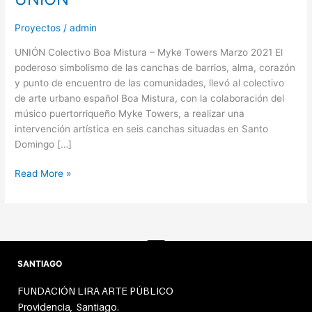
Proyectos
/
admin
UNIÓN Colectivo Boa Mistura – Myke Towers Marzo 2021 El
poderoso simbolismo de las canchas de barrios, alma, corazón
y punto de encuentro de las comunidades, llevó al colectivo
de arte urbano español Boa Mistura, con la colaboración del
músico puertorriqueño Myke Towers, a realizar una
intervención artística en seis canchas situadas en Santo
Domingo […]
Read More »
SANTIAGO
FUNDACIÓN LIRA ARTE PÚBLICO
Providencia, Santiago.