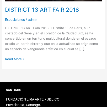
DISTRICT 13 ART FAIR 2018
Exposiciones
/
admin
DISTRICT 13 ART FAIR 2018 El Distrito 13 de Paris, a un
costado del Sena y en el corazón de la Ciudad Luz, se ha
convertido en un territorio multicultural donde en el pasado
existió un barrio obrero y que en la actualidad se erige como
un espacio de vanguardia artística en el cual se […]
Read More »
SANTIAGO
FUNDACIÓN LIRA ARTE PÚBLICO
Providencia, Santiago.