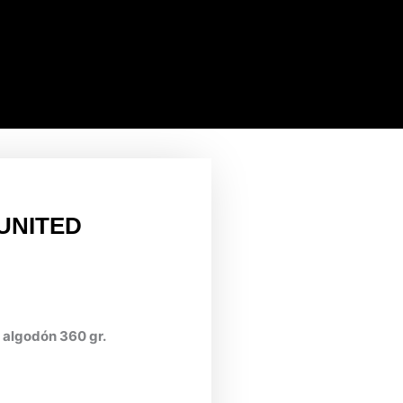
 UNITED
l algodón 360 gr.