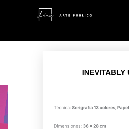
INEVITABLY
Técnica:
Serigrafía 13 colores, Pape
Dimensiones:
36 x 28 cm