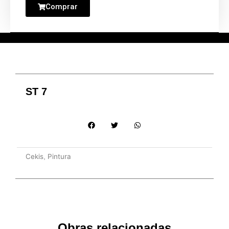
Comprar
ST 7
Cekis
Pintura
,
Obras relacionadas